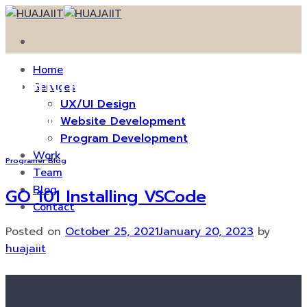
Skip
to
content
Home
Monthly Archives:
October
Services
UX/UI Design
2021
Website Development
Program Development
Work
Programer Blog
Team
Blog
GO 101 Installing VSCode
Contact
Posted on
October 25, 2021
January 20, 2023
by
huajaiit
25
Oct