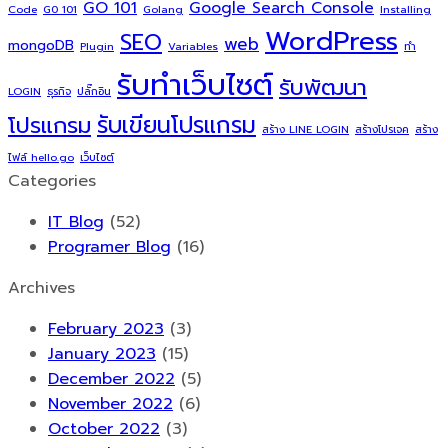
GO 101
Google Search Console
Code
G0 101
Golang
Installing
ติด
มี
WordPress
SEO
web
mongoDB
Plugin
หน้า
ผล
Variables
ทำ
รับทำเว็บไซต์
แรก
ต่อ
รับพัฒนา
LOGIN
ธุรกิจ
ปลั๊กอิน
SEO
รับเขียนโปรแกรม
โปรแกรม
อย่างไร
สร้าง LINE LOGIN
สร้างโปรเจค
สร้าง
พร้อม
ไฟล์ hello.go
เว็บไซต์
บอก
Categories
วิธี
IT Blog
(52)
แก้
Programer Blog
(16)
Archives
February 2023
(3)
January 2023
(15)
December 2022
(5)
November 2022
(6)
October 2022
(3)