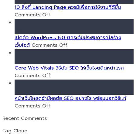
วาง
10 สิ่งที่ Landing Page ควรมีเพื่อการใช้งานที่ดีขึ้น
กลยุทธ์
on
Comments Off
SEO
10
06
สำหรับ
สิ่ง
Feb
เว็บไซต์
ที่
เปิดตัว WordPress 6.0 ยกระดับประสบการณ์สร้าง
น้อง
Landing
on
เว็บไซต์
Comments Off
ใหม่
Page
เปิด
31
ควร
ตัว
Jan
มี
WordPress
Core Web Vitals วิธีดัน SEO ให้เว็บไซต์ติดหน้าแรก
เพื่อ
on
6.0
Comments Off
การ
Core
ยก
31
ใช้
Web
ระดับ
Jan
งาน
Vitals
ประสบการณ์
หน้าเว็บโหลดช้ามีผลต่อ SEO อย่างไร พร้อมบอกวิธีแก้
ที่
วิธี
on
สร้าง
Comments Off
ดี
ดัน
หน้า
เว็บไซต์
Recent Comments
ขึ้น
SEO
เว็บ
ให้
โหลด
Tag Cloud
เว็บไซต์
ช้า