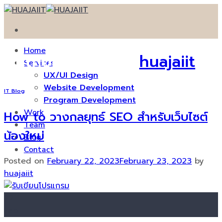
Skip
to
content
Home
Author Archives:
huajaiit
Services
UX/UI Design
Website Development
IT Blog
Program Development
Work
How to วางกลยุทธ์ SEO สำหรับเว็บไซต์
Team
น้องใหม่
Blog
Contact
Posted on
February 22, 2023
February 23, 2023
by
huajaiit
22
Feb