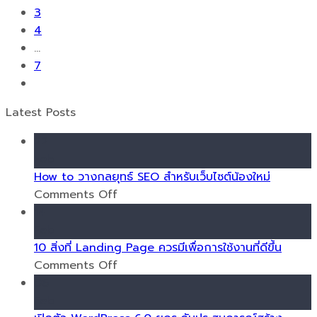
3
4
…
7
Latest Posts
22
Feb
How to วางกลยุทธ์ SEO สำหรับเว็บไซต์น้องใหม่
on
Comments Off
How
14
to
Feb
วาง
10 สิ่งที่ Landing Page ควรมีเพื่อการใช้งานที่ดีขึ้น
กลยุทธ์
on
Comments Off
SEO
10
06
สำหรับ
สิ่ง
Feb