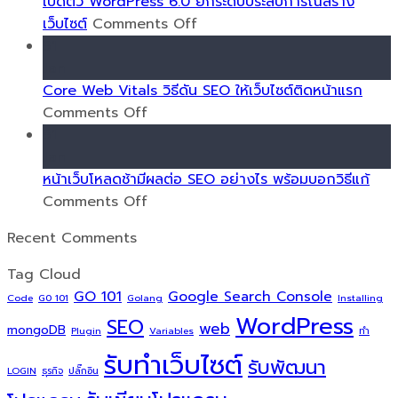
เว็บไซต์
ที่
เปิดตัว WordPress 6.0 ยกระดับประสบการณ์สร้าง
น้อง
Landing
on
เว็บไซต์
Comments Off
ใหม่
Page
เปิด
31
ควร
ตัว
Jan
มี
WordPress
Core Web Vitals วิธีดัน SEO ให้เว็บไซต์ติดหน้าแรก
เพื่อ
on
6.0
Comments Off
การ
Core
ยก
31
ใช้
Web
ระดับ
Jan
งาน
Vitals
ประสบการณ์
หน้าเว็บโหลดช้ามีผลต่อ SEO อย่างไร พร้อมบอกวิธีแก้
ที่
วิธี
on
สร้าง
Comments Off
ดี
ดัน
หน้า
เว็บไซต์
Recent Comments
ขึ้น
SEO
เว็บ
ให้
โหลด
Tag Cloud
เว็บไซต์
ช้า
GO 101
Google Search Console
Code
G0 101
Golang
Installing
ติด
มี
WordPress
SEO
web
mongoDB
Plugin
หน้า
ผล
Variables
ทำ
รับทำเว็บไซต์
แรก
ต่อ
รับพัฒนา
LOGIN
ธุรกิจ
ปลั๊กอิน
SEO